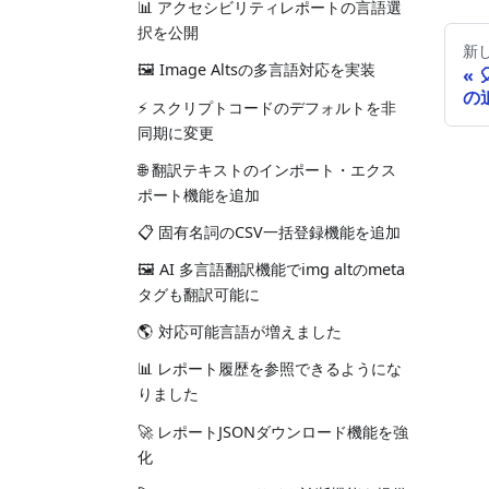
📊 アクセシビリティレポートの言語選
択を公開
新
🖼️ Image Altsの多言語対応を実装
の
⚡ スクリプトコードのデフォルトを非
同期に変更
🌐 翻訳テキストのインポート・エクス
ポート機能を追加
📋 固有名詞のCSV一括登録機能を追加
🖼️ AI 多言語翻訳機能でimg altのmeta
タグも翻訳可能に
🌎 対応可能言語が増えました
📊 レポート履歴を参照できるようにな
りました
🚀 レポートJSONダウンロード機能を強
化