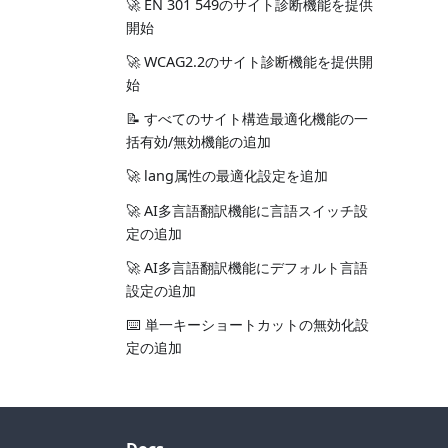
🚀 EN 301 549のサイト診断機能を提供
開始
🚀 WCAG2.2のサイト診断機能を提供開
始
📝 すべてのサイト構造最適化機能の一
括有効/無効機能の追加
🚀 lang属性の最適化設定を追加
🚀 AI多言語翻訳機能に言語スイッチ設
定の追加
🚀 AI多言語翻訳機能にデフォルト言語
設定の追加
⌨️ 単一キーショートカットの無効化設
定の追加