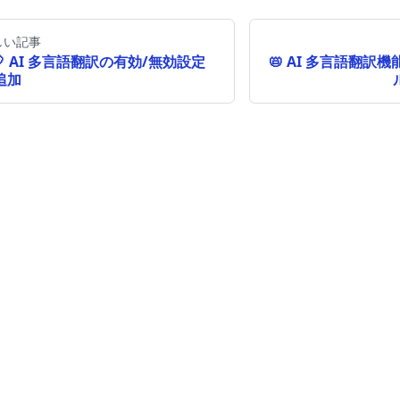
しい記事
🎈 AI 多言語翻訳の有効/無効設定
📛 AI 多言語翻訳
追加